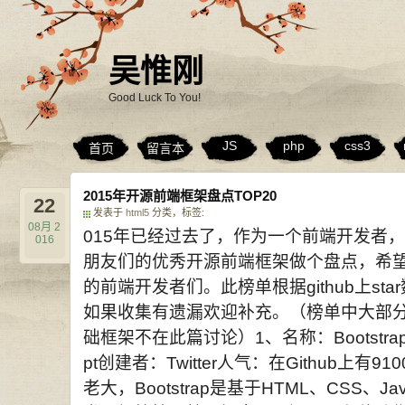
吴惟刚
Good Luck To You!
JS
php
css3
首页
留言本
2015年开源前端框架盘点TOP20
22
发表于
html5
分类，标签:
08月
2
015年已经过去了，作为一个前端开发者
016
朋友们的优秀开源前端框架做个盘点，希
的前端开发者们。此榜单根据github上s
如果收集有遗漏欢迎补充。（榜单中大部分为组件
础框架不在此篇讨论）1、名称：Bootstrap类
pt创建者：Twitter人气：在Github上有
老大，Bootstrap是基于HTML、CSS、J