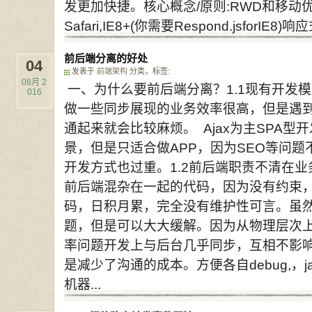
发更加快捷。核心概念/原则:RWD和移动优先制
Safari,IE8+(你需要Respond.jsforIE8)响应
前后端分离的好处
04
发表于
前端架构
分类，标签:
08月
2
一、为什么要前后端分离？1.1现有开发
016
做一些同步展现的业务效率很高，但是遇
通起来就会比较麻烦。 Ajax为主SPA型
景，但是只适合做APP，因为SEO等问
开发方式也过重。1.2前后端职责不清在
前后端混杂在一起的代码，因为没有约束，
码，日积月累，完全没有维护性可言。虽
题，但是可以大大缓解。因为从物理层次上
率问题开发上与后台几乎同步，互相不影响，特
是减少了沟通的成本。方便各自debug,，
机器...