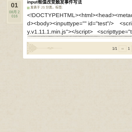
input框值改变触发事件写法
01
发表于
JS
分类，标签:
08月
2
<!DOCTYPEHTML><html><head><metachar
016
d><body><inputtype="" id="test"/> <scrip
y.v1.11.1.min.js"></script> <scripttype="te
1/1
‹‹
1