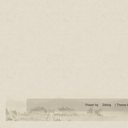
Power by
Zblog
| Theme 