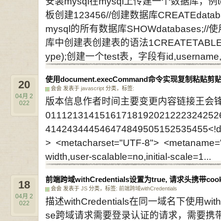
安装mysql在mysql上传建一个数据库，例tes
板创建123456//创建数据库CREATEdatabasete
mysql的所有数据库SHOWdatabases;//
库中创建表创建表的语法1CREATETABLEtable
ype);创建一个test表，字段有id,username,age
使用document.execCommand命令实现复制粘贴剪
20
会会 发表于
javascript
分类，标签:
04月
2
版本信息作者时间主要变更内容链接王会锋202
022
01112131415161718192021222324252
414243444546474849505152535455<!do
> <metacharset="UTF-8"> <metaname="
width,user-scalable=no,initial-scale=1...
前端跨域withCredentials设置为true, 请求头携带coo
18
会会 发表于
JS
分类，标签:
前端跨域
withCredentials
04月
2
描述withCredentials在同一域名下使用wit
022
se跨域请求需要登录认证的请求，需要携带权限信