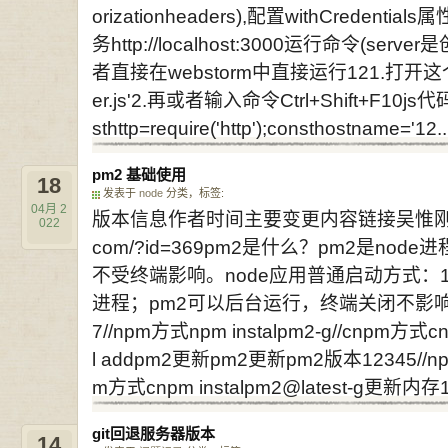
orizationheaders),配置withCreden
务http://localhost:3000运行命令(serve
者直接在webstorm中直接运行121.打开这个se
er.js'2.再或者输入命令Ctrl+Shift+F10js
sthttp=require('http');consthostname='12..
pm2 基础使用
18
发表于
node
分类，标签:
04月
2
版本信息作者时间主要变更内容链接吴惟刚2022年4
022
com/?id=369pm2是什么？pm2是n
不受终端影响。node应用普通启动方式：1n
进程；pm2可以后台运行，终端关闭不影响。1pm2
7//npm方式npm instalpm2-g//cnpm方式cnp
l addpm2更新pm2更新pm2版本12345//npm方
m方式cnpm instalpm2@latest-g更新内存1p
git回退服务器版本
14