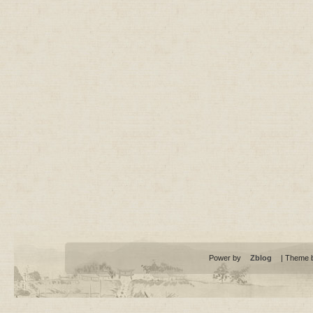
Power by
Zblog
| Theme 