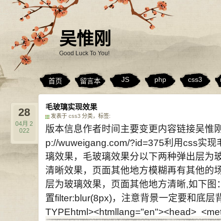
吴惟刚
Good Luck To You!
JS
php
css3
首页
留言本
毛玻璃实现效果
28
发表于
css3
分类，标签:
04月
2
版本信息作者时间主要变更内容链接吴惟刚2022年
022
p://wuweigang.com/?id=375利用cs
璃效果，毛玻璃效果分以下两种弹出层为
清晰效果，页面其他地方模糊再有其他的
层为玻璃效果，页面其他地方清晰,如下图
置filter:blur(8px)，注意背景一定要
TYPEhtml><htmllang="en"><head> <metac