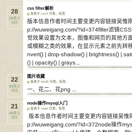
css filter解析
28
发表于
css3
分类，标签:
04月
2
版本信息作者时间主要变更内容链接吴惟刚2022年
022
p://wuweigang.com/?id=374filte
觉效果设置为文本，图像和网页的其他方面。C
或模糊之类的效果，在显示元素之前先转移元素的呈现。f
nvert() | drop-shadow() | brightness() | satu
() | opacity() | grays...
图片收藏
22
发表于
html5
分类，标签:
04月
2
一、花二、花png ...
022
node操作mysql入门
21
发表于
node
分类，标签:
04月
2
版本信息作者时间主要变更内容链接吴惟刚2022
022
p://wuweigang.com/?id=372nod