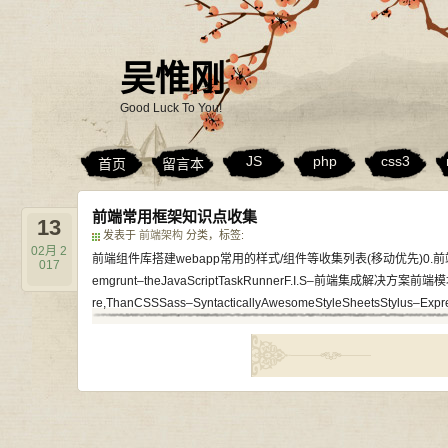
吴惟刚
Good Luck To You!
JS
php
css3
首页
留言本
前端常用框架知识点收集
13
发表于
前端架构
分类，标签:
02月
2
前端组件库搭建webapp常用的样式/组件等收集列表(移动优先)0.前端自动化(Workflo
017
emgrunt–theJavaScriptTaskRunnerF.I.S–前端集成解决方案前端模块管
re,ThanCSSSass–SyntacticallyAwesomeStyleSheetsStylus–Expres