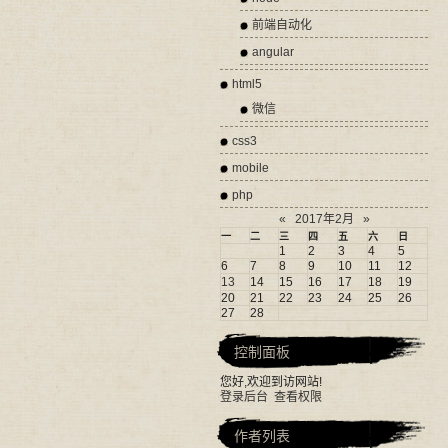
前端自动化
angular
html5
微信
css3
mobile
php
«
2017年2月
»
一
二
三
四
五
六
日
1
2
3
4
5
6
7
8
9
10
11
12
13
14
15
16
17
18
19
20
21
22
23
24
25
26
27
28
控制面板
您好,欢迎到访网站!
登录后台
查看权限
作者列表