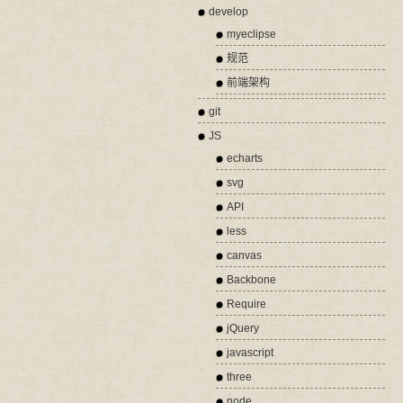
develop
myeclipse
规范
前端架构
git
JS
echarts
svg
API
less
canvas
Backbone
Require
jQuery
javascript
three
node