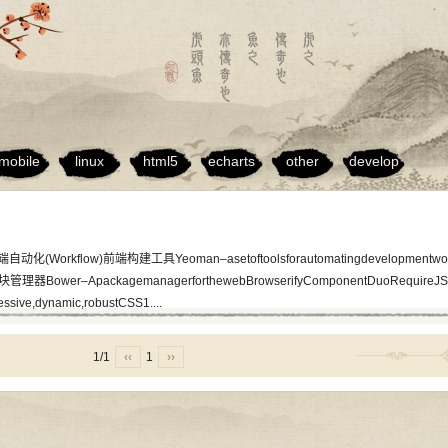
mobile
linux
html5
echarts
other
develop
w)前端构建工具Yeoman–asetoftoolsforautomatingdevelopmentworkflowg
理器Bower–ApackagemanagerforthewebBrowserifyComponentDuoRequireJ
sive,dynamic,robustCSS1....
1/1
‹‹
1
››