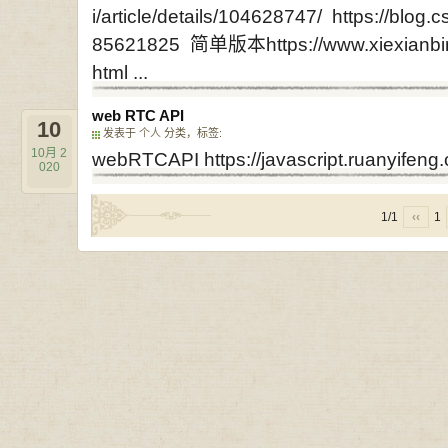
i/article/details/104628747/ https://blog.
85621825 简单版本https://www.xiexianbin.c
html ...
web RTC API
10
发表于
个人
分类，标签:
10月
2
webRTCAPI https://javascript.ruanyifeng.
020
1/1
‹‹
1