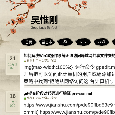
吴惟刚
Good Luck To You!
JS
php
css3
首页
留言本
如何解决Win10操作系统无法访问局域网共享文件夹
21
发表于
个人
分类，标签:
10月
2
img{max-width:100%;} 运行命令 g
020
开后把可以访问此计算机的用户或组添加进来
策略中找到“拒绝从网络访问这 台计算机”，把
git提交阶段对代码进行验证 pre-commit
16
发表于
linux
分类，标签:
10月
2
https://www.jianshu.com/p/de90ff
020
ommit) https://www.jianshu.com/p/de90ff