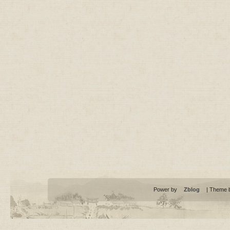
Power by
Zblog
| Theme 