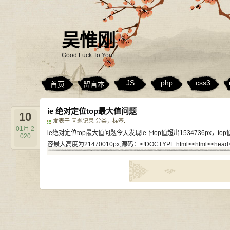
吴惟刚
Good Luck To You!
JS
php
css3
首页
留言本
ie 绝对定位top最大值问题
10
发表于
问题记录
分类，标签:
01月
2
ie绝对定位top最大值问题今天发现ie下top值超出1534736px
020
容最大高度为21470010px;源码：<!DOCTYPE html><html><head> <meta