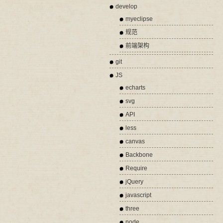
develop
myeclipse
规范
前端架构
git
JS
echarts
svg
API
less
canvas
Backbone
Require
jQuery
javascript
three
node