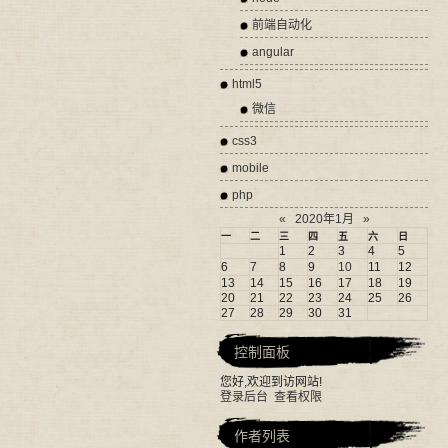
前端自动化
angular
html5
微信
css3
mobile
php
«
2020年1月
»
一
二
三
四
五
六
日
1
2
3
4
5
6
7
8
9
10
11
12
13
14
15
16
17
18
19
20
21
22
23
24
25
26
27
28
29
30
31
控制面板
您好,欢迎到访网站!
登录后台
查看权限
作者列表