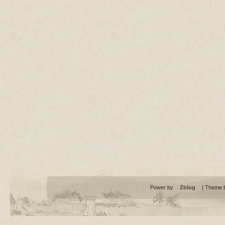
Power by
Zblog
| Theme 