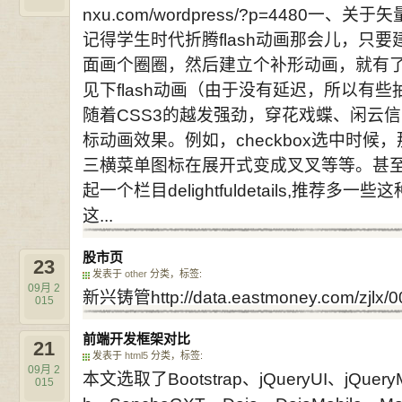
nxu.com/wordpress/?p=4480
记得学生时代折腾flash动画那会儿，只
面画个圈圈，然后建立个补形动画，就有
见下flash动画（由于没有延迟，所以有
随着CSS3的越发强劲，穿花戏蝶、闲云
标动画效果。例如，checkbox选中时
三横菜单图标在展开式变成叉叉等等。甚至G
起一个栏目delightfuldetails,推
这...
股市页
23
发表于
other
分类，标签:
09月
2
新兴铸管http://data.eastmoney.com/zjlx/000
015
前端开发框架对比
21
发表于
html5
分类，标签:
09月
2
本文选取了Bootstrap、jQueryUI、jQueryM
015