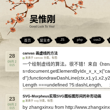
吴惟刚
Good Luck To You!
JS
php
css3
首页
留言本
canvas 画虚线的方法
28
发表于
canvas
分类，标签:
09月
2
一个绘制虚线的算法。很不错！来自《html5c
015
s=document.getElementByIdx_x_x_x("ca
d");functiondrawDashLine(ctx,x1,y1,x
Length ===undefined ?5:dashLength
SVG-Morpheus实现SVG图标图形间的补形动画
23
发表于
svg
分类，标签:
09月
2
by zhangxinxu from http://www.zhang
015