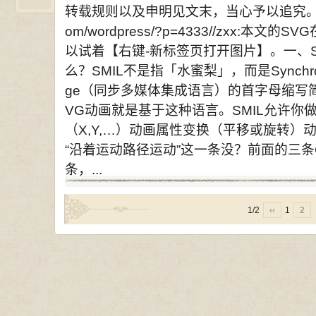
转载规则以及申明见文末，当心予以追究。本文地址：h
om/wordpress/?p=4333//zxx:
以试着【右键-新标签页打开图片】。一、SVGSM
么？SMIL不是指「水蜜梨」，而是SynchronizedM
ge（同步多媒体集成语言）的首字母缩写
VG动画就是基于这种语言。SMIL允许
（X,Y,…）动画属性变换（平移或旋转
“沿着运动路径运动”这一条没？前面的三条
条，...
1/2
‹‹
1
2