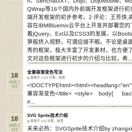
h、SenchaGXT、Dojo、DojoMobile、Moo
QWrap等16个国内外前端开发框架进行
端开发框架的初步参考。2 评论：王芳侠,高级
容在IBMBluemix云平台上开发并部署
着jQuery、Ext以及CSS3的发展，以Bo
笋般挤入视野，可谓应接不暇。不论是桌
秀的框架，极大丰富了开发素材，也方便
文对这些框架进行初步的介绍与比较，希..
全兼容渐变色写法
18
发表于
css3
分类，标签:
09月
2
<!DOCTYPEhtml><html><headlang="en">
015
兼容渐变色</title> <style> body{ backg
#...
SVG Sprite技术介绍
18
发表于
svg
分类，标签:
09月
2
未来必热：SVGSprite技术介绍by zhangxinxu 
015