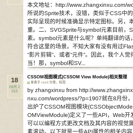
本文地址：http://www.zhangxinxu.com/
所说的Sprite技术，没错，类似于CSS中
实际呈现的时候准确显示特定图标。另，
重。二、SVGSprite与symbol元素目前，S
素。symbol元素是什么呢？单纯翻译的
符合这里的场景。不知大家有没有用过Flash
“影片剪辑”、或者“元件”。因此，我个人觉得
当！那，symbol和SV...
CSSOM视图模式(CSSOM View Module)相关整理
18
发表于
css3
分类，标签:
09月
2
by zhangxinxu from http://www.zhang
015
nxu.com/wordpress/?p=1907就
出炉了CSSOM视图模块(CSSObjectMode
OMViewModule)定义了一些API，W
可以以编程方式更改文档及其内容的视觉
素滚动。以下就是一些API属性的相关内