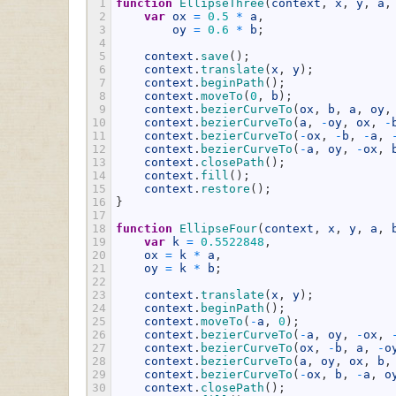
1
function
EllipseThree
(
context
,
x
,
y
,
a
,
2
var
ox
=
0.5
*
a
,
3
oy
=
0.6
*
b
;
4
5
context
.
save
(
)
;
6
context
.
translate
(
x
,
y
)
;
7
context
.
beginPath
(
)
;
8
context
.
moveTo
(
0
,
b
)
;
9
context
.
bezierCurveTo
(
ox
,
b
,
a
,
oy
,
10
context
.
bezierCurveTo
(
a
,
-
oy
,
ox
,
-
11
context
.
bezierCurveTo
(
-
ox
,
-
b
,
-
a
,
12
context
.
bezierCurveTo
(
-
a
,
oy
,
-
ox
,
13
context
.
closePath
(
)
;
14
context
.
fill
(
)
;
15
context
.
restore
(
)
;
16
}
17
18
function
EllipseFour
(
context
,
x
,
y
,
a
,
19
var
k
=
0.5522848
,
20
ox
=
k
*
a
,
21
oy
=
k
*
b
;
22
23
context
.
translate
(
x
,
y
)
;
24
context
.
beginPath
(
)
;
25
context
.
moveTo
(
-
a
,
0
)
;
26
context
.
bezierCurveTo
(
-
a
,
oy
,
-
ox
,
27
context
.
bezierCurveTo
(
ox
,
-
b
,
a
,
-
o
28
context
.
bezierCurveTo
(
a
,
oy
,
ox
,
b
,
29
context
.
bezierCurveTo
(
-
ox
,
b
,
-
a
,
o
30
context
.
closePath
(
)
;