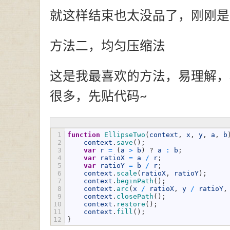
就这样结束也太没品了，刚刚是
方法二，均匀压缩法
这是我最喜欢的方法，易理解，
很多，先贴代码~
1
function
EllipseTwo
(
context
,
x
,
y
,
a
,
b
2
context
.
save
(
)
;
3
var
r
=
(
a
>
b
)
?
a
:
b
;
4
var
ratioX
=
a
/
r
;
5
var
ratioY
=
b
/
r
;
6
context
.
scale
(
ratioX
,
ratioY
)
;
7
context
.
beginPath
(
)
;
8
context
.
arc
(
x
/
ratioX
,
y
/
ratioY
,
9
context
.
closePath
(
)
;
10
context
.
restore
(
)
;
11
context
.
fill
(
)
;
12
}