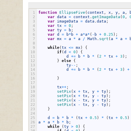
1
function
EllipseFive
(
context
,
x
,
y
,
a
,
2
var
data
=
context
.
getImageData
(
0
,
3
var
imageData
=
data
.
data
;
4
var
tx
=
0
;
5
var
ty
=
b
;
6
var
d
=
b
*
b
+
a
*
a
*
(
-
b
+
0.25
)
;
7
var
mx
=
a
*
a
/
Math
.
sqrt
(
a
*
a
+
8
9
while
(
tx
<=
mx
)
{
10
if
(
d
<
0
)
{
11
d
+=
b
*
b
*
(
2
*
tx
+
3
)
;
12
}
else
{
13
ty
--
;
14
d
+=
b
*
b
*
(
2
*
tx
+
3
)
+
15
16
}
17
18
tx
++
;
19
setPix
(
x
+
tx
,
y
+
ty
)
;
20
setPix
(
x
+
tx
,
y
-
ty
)
;
21
setPix
(
x
-
tx
,
y
+
ty
)
;
22
setPix
(
x
-
tx
,
y
-
ty
)
;
23
}
24
25
d
=
b
*
b
*
(
tx
+
0.5
)
*
(
tx
+
0.5
)
26
a
*
a
*
b
*
b
;
27
while
(
ty
>
0
)
{
28
if
(
d
<
0
)
{