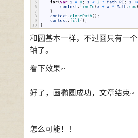
5
for
(
var
i
=
0
;
i
<
2
*
Math
.
PI
;
i
+
6
context
.
lineTo
(
x
+
a
*
Math
.
cos
7
}
8
context
.
closePath
(
)
;
9
context
.
fill
(
)
;
10
}
和圆基本一样，不过圆只有一个
轴了。
看下效果~
好了，画椭圆成功，文章结束~
怎么可能！！