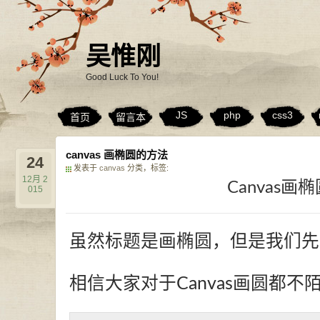
吴惟刚
Good Luck To You!
JS
php
css3
首页
留言本
canvas 画椭圆的方法
24
发表于
canvas
分类，标签:
12月
2
Canvas画
015
虽然标题是画椭圆，但是我们先来
相信大家对于Canvas画圆都不