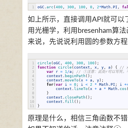
1
oGC
.
arc
(
400
,
300
,
100
,
0
,
2
*
Math
.
PI
,
fa
如上所示，直接调用API就可
用光栅学，利用bresenham
来说，先说说利用圆的参数方程
1
circle
(
oGC
,
400
,
300
,
100
)
;
2
function
circle
(
context
,
x
,
y
,
a
)
{
//
3
var
r
=
1
/
a
;
// ①注意：此处r可以写死
4
context
.
beginPath
(
)
;
5
context
.
moveTo
(
x
+
a
,
y
)
;
6
for
(
var
i
=
0
;
i
<
2
*
Math
.
PI
;
i
+
7
context
.
lineTo
(
x
+
a
*
Math
.
cos
8
}
9
context
.
closePath
(
)
;
10
context
.
fill
(
)
;
11
}
原理是什么，相信三角函数不错