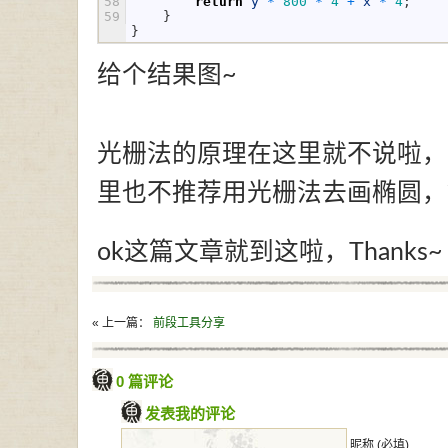
58
return
y
*
800
*
4
+
x
*
4
;
59
}
}
给个结果图~
光栅法的原理在这里就不说啦，
里也不推荐用光栅法去画椭圆，
ok这篇文章就到这啦，Thanks~
« 上一篇：
前段工具分享
0 篇评论
发表我的评论
昵称 (必填)