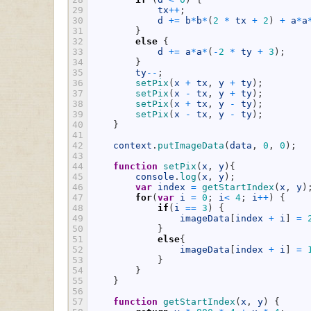
29
tx
++
;
30
d
+=
b
*
b
*
(
2
*
tx
+
2
)
+
a
*
a
31
}
32
else
{
33
d
+=
a
*
a
*
(
-
2
*
ty
+
3
)
;
34
}
35
ty
--
;
36
setPix
(
x
+
tx
,
y
+
ty
)
;
37
setPix
(
x
-
tx
,
y
+
ty
)
;
38
setPix
(
x
+
tx
,
y
-
ty
)
;
39
setPix
(
x
-
tx
,
y
-
ty
)
;
40
}
41
42
context
.
putImageData
(
data
,
0
,
0
)
;
43
44
function
setPix
(
x
,
y
)
{
45
console
.
log
(
x
,
y
)
;
46
var
index
=
getStartIndex
(
x
,
y
)
47
for
(
var
i
=
0
;
i
<
4
;
i
++
)
{
48
if
(
i
==
3
)
{
49
imageData
[
index
+
i
]
=
50
}
51
else
{
52
imageData
[
index
+
i
]
=
53
}
54
}
55
}
56
57
function
getStartIndex
(
x
,
y
)
{