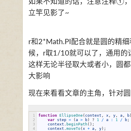
如果不知道的话，注意注释①，
立竿见影了~
r和2*Math.PI配合就是圆的
候，r取1/10就可以了，通用的话可
这样无论半径取大或者小，圆都
大影响
现在来看看文章的主角，针对圆
1
function
EllipseOne
(
context
,
x
,
y
,
a
,
b
2
var
step
=
(
a
>
b
)
?
1
/
a
:
1
/
b
;
3
context
.
beginPath
(
)
;
4
context
.
moveTo
(
x
+
a
,
y
)
;