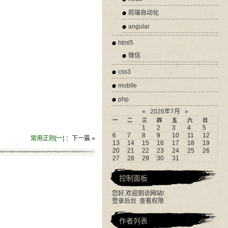
前端自动化
angular
html5
微信
css3
mobile
php
«
2026年7月
»
一
二
三
四
五
六
日
1
2
3
4
5
6
7
8
9
10
11
12
常用正则[一]
：下一篇 »
13
14
15
16
17
18
19
20
21
22
23
24
25
26
27
28
29
30
31
控制面板
您好,欢迎到访网站!
登录后台
查看权限
作者列表