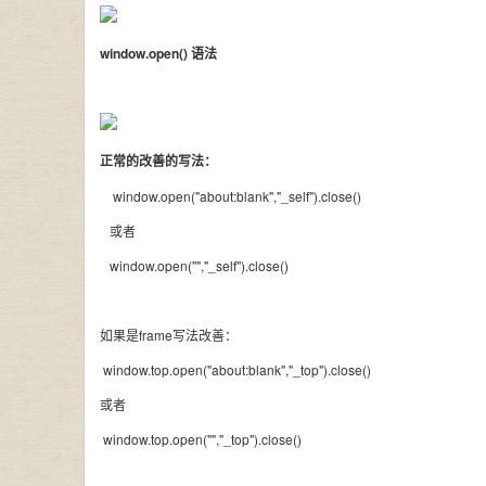
window.open() 语法
正常的改善的写法
：
window.open("about:blank","_self").close()
或者
window.open("","_self").close()
如果是frame写法改善：
window.top.open("about:blank","_top").close()
或者
window.top.open("","_top").close()