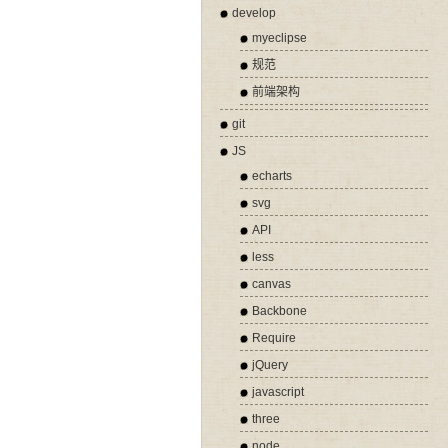
develop
myeclipse
规范
前端架构
git
JS
echarts
svg
API
less
canvas
Backbone
Require
jQuery
javascript
three
node