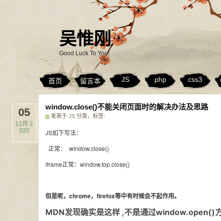
吴惟刚
Good Luck To You!
JS
php
css3
首页
留言本
window.close()不能关闭页面时的解决办法及思路
05
发表于
JS
分类，标签:
12月
2
020
JS如下写法：
正常： window.close()
iframe正常：window.top.close()
但是呢，chrome，firefox等中有时候会不起作用。
MDN发现确实是这样 ,不是通过window.open(